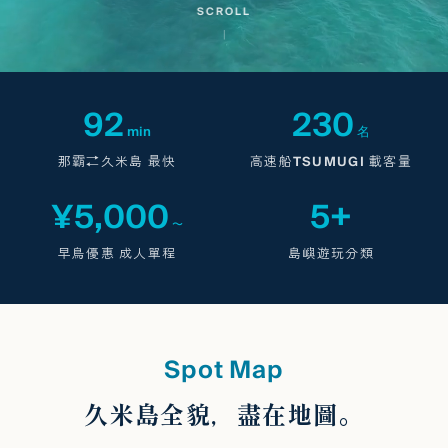
SCROLL
92
230
min
名
那霸⇄久米島 最快
高速船TSUMUGI 載客量
¥5,000
5+
〜
早鳥優惠 成人單程
島嶼遊玩分類
Spot Map
久米島全貌，盡在地圖。