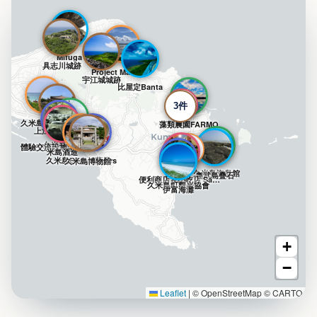
Mifuga
具志川城跡
Project Manatee
宇江城城跡
比屋定Banta
2件
3件
久米島馬牧場
藻類農園FARMO
上江洲家住宅
久米島螢火蟲館
體驗交流設施 Ajima館
10件
米島酒造
久米島Escort Tours
Taiyo藥局
久米島博物館
久米島海龜館
奧武島疊石
便利商店＆小吃店 Santopia
久米島町觀光協會
伊富海灘
+
−
Leaflet
|
© OpenStreetMap © CARTO