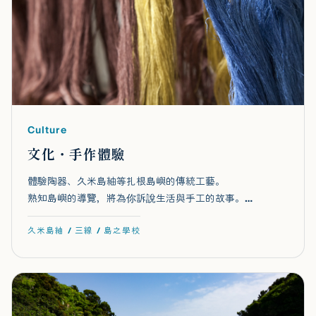
Culture
文化・手作體驗
體驗陶器、久米島紬等扎根島嶼的傳統工藝。
熟知島嶼的導覽，將為你訴說生活與手工的故事。…
久米島紬 / 三線 / 島之學校