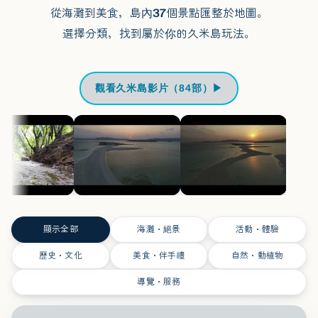
從海灘到美食，島內37個景點匯整於地圖。
選擇分類，找到屬於你的久米島玩法。
觀看久米島影片（84部）▶
顯示全部
海灘・絕景
活動・體驗
歷史・文化
美食・伴手禮
自然・動植物
導覽・服務