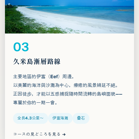
03
久米島漸層路線
主要地區的伊富（Eef）周邊。
以美麗的海洋與沙灘為中心，療癒的風景綿延不絕。
正因徒步，才能以五感捕捉隨時間流轉的島嶼面貌——
專屬於你的一期一會。
全長4.3公里〜
伊富海灘
疊石
コースの見どころを見る →