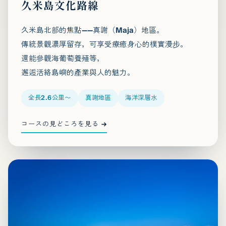
久米島文化路線
久米島北部的焦點——真謝（Maja）地區。
傳統景觀濃厚留存，可享受療癒身心的樸實漫步。
還能參觀海葡萄養殖等，
邂逅活絡島嶼的產業與人的魅力。
全長2.6公里〜
真謝地區
海洋深層水
コースの見どころを見る →