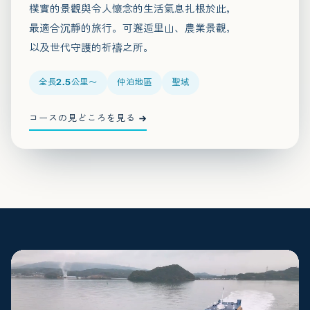
樸實的景觀與令人懷念的生活氣息扎根於此，
最適合沉靜的旅行。可邂逅里山、農業景觀，
以及世代守護的祈禱之所。
全長2.5公里〜
仲泊地區
聖域
コースの見どころを見る →