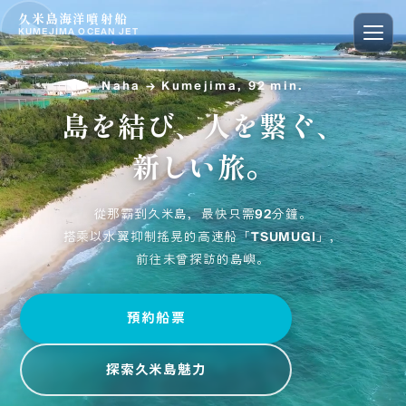
久米島海洋噴射船
KUMEJIMA OCEAN JET
Naha → Kumejima, 92 min.
島
を
結
び
、
人
を
繋
ぐ
、
新
し
い
旅
。
從那霸到久米島，最快只需92分鐘。
搭乘以水翼抑制搖晃的高速船「TSUMUGI」，
前往未曾探訪的島嶼。
預約船票
探索久米島魅力