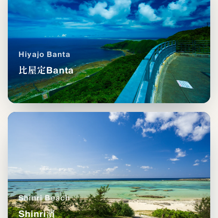
Hiyajo Banta
比屋定Banta
Shinri Beach
Shinri濱