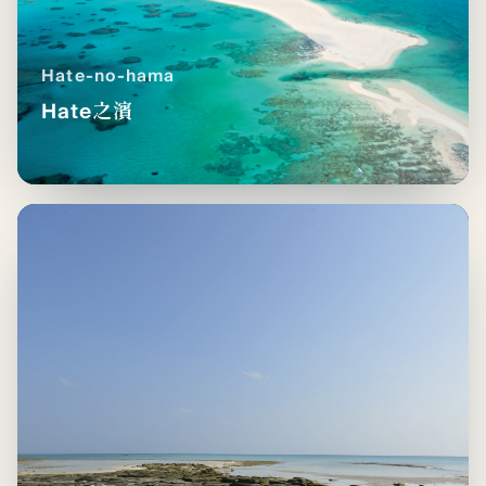
Hate-no-hama
Hate之濱