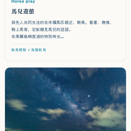
Horse play
馬兒遊憩
與先人共同生活的在來種馬匹親近、騎乘。看著、撫摸、
騎上馬背，定能聽見馬兒的話語。
在美麗島嶼度過的特別時光…
騎馬體驗 / 海灘騎馬