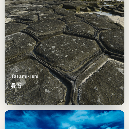
Tatami-ishi
疊石