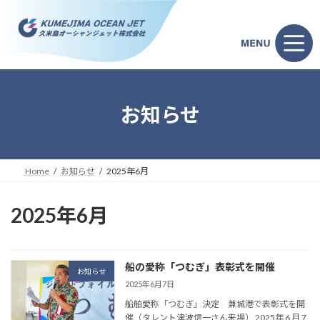
コ
ナ
ン
ビ
テ
ゲ
ン
ー
ツ
シ
へ
ョ
ス
ン
キ
に
お知らせ
ッ
移
プ
動
Home
お知らせ
2025年6月
2025年6月
船の愛称「つむぎ」表彰式を開催
お知らせ
2025年6月7日
船舶愛称「つむぎ」決定 兼城港で表彰式を開
催（タレント津波信一さん来場） 2025年 6 月 7