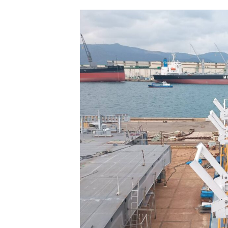
更
新
日
時
: