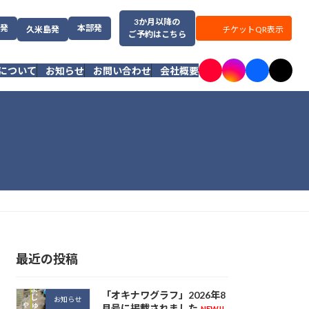
3か月以降の
発
本部発
チケットQR表示
久米島発
ご予約はこちら
ア
ア
ア
ア
について
お知らせ
お問い合わせ
会社概要
イ
イ
イ
イ
コ
コ
コ
コ
ン
ン
ン
ン
リ
リ
リ
リ
ン
ン
ン
ン
ク
ク
ク
ク
最近の投稿
「オキナワグラフ」2026年8
お知らせ
月号に掲載されました
NEW!!