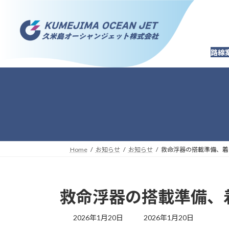
コ
ナ
ン
ビ
テ
ゲ
ン
ー
路線
ツ
シ
へ
ョ
ス
ン
キ
に
ッ
移
プ
動
Home
お知らせ
お知らせ
救命浮器の搭載準備、着
救命浮器の搭載準備、
最
2026年1月20日
2026年1月20日
終