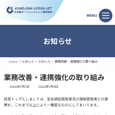
コ
ナ
ン
ビ
テ
ゲ
ン
ー
ツ
シ
へ
ョ
ス
ン
キ
に
お知らせ
ッ
移
プ
動
Home
お知らせ
お知らせ
業務改善・連携強化の取り組み
業務改善・連携強化の取り組み
最
2026年7月5日
2026年7月4日
終
更
経営トップとしましては、安全統括管理者及び運航管理者との連
新
携を、これまで以上により一層密なものにしてまいります。
日
時
: