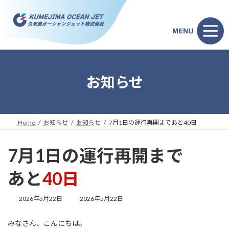
コ
ナ
ン
ビ
テ
ゲ
ン
ー
ツ
シ
へ
ョ
ス
ン
キ
に
お知らせ
ッ
移
プ
動
Home
お知らせ
お知らせ
7月1日の運行再開まであと40日
7月1日の運行再開まで
あと
40日
最
2026年5月22日
2026年5月22日
終
更
みなさん、こんにちは。
新