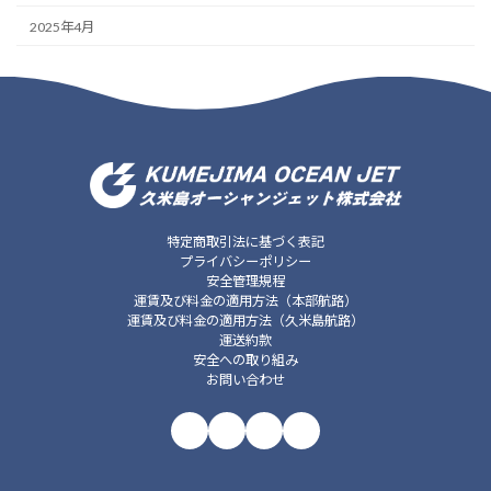
2025年4月
特定商取引法に基づく表記
プライバシーポリシー
安全管理規程
運賃及び料金の適用方法（本部航路）
運賃及び料金の適用方法（久米島航路）
運送約款
安全への取り組み
お問い合わせ
ア
ア
ア
ア
イ
イ
イ
イ
コ
コ
コ
コ
ン
ン
ン
ン
リ
リ
リ
リ