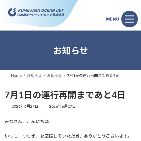
コ
ナ
ン
ビ
テ
ゲ
ン
ー
ツ
シ
へ
ョ
ス
ン
キ
に
お知らせ
ッ
移
プ
動
Home
お知らせ
お知らせ
7月1日の運行再開まであと4日
7月1日の運行再開まであと4日
最
2026年6月27日
2026年6月27日
終
更
みなさん、こんにちは。
新
日
時
いつも「つむぎ」を応援していただき、ありがとうございます。
: